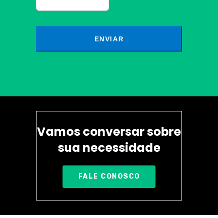
Vamos conversar sobre
sua necessidade
FALE CONOSCO