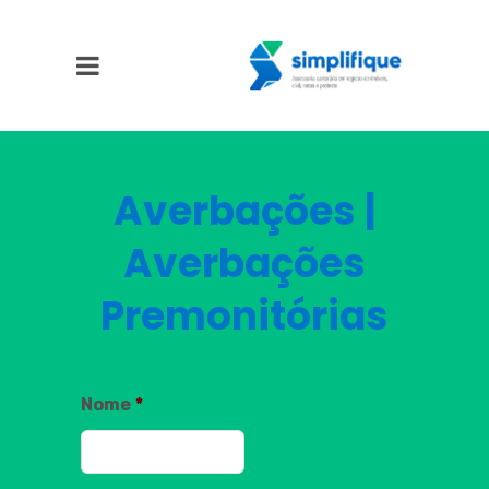
Averbações |
Averbações
Premonitórias
Nome
*