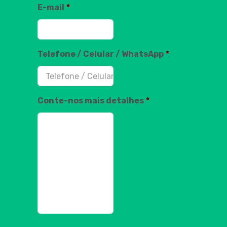
E-mail
*
Telefone / Celular / WhatsApp
*
Conte-nos mais detalhes
*