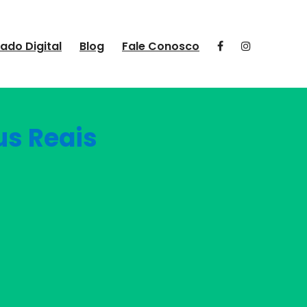
cado Digital
Blog
Fale Conosco
us Reais