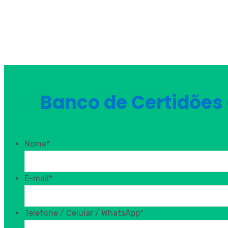
Banco de Certidões 
Nome
*
E-mail
*
Telefone / Celular / WhatsApp
*