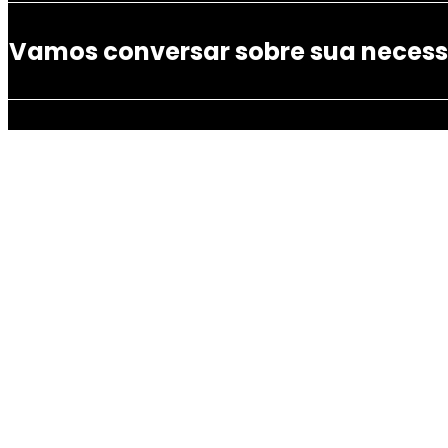
Vamos conversar sobre sua neces
Há mais de 10 anos no mercado, somos referê
Ve