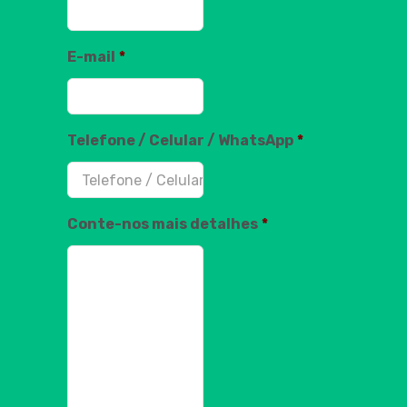
E-mail
*
Telefone / Celular / WhatsApp
*
Conte-nos mais detalhes
*