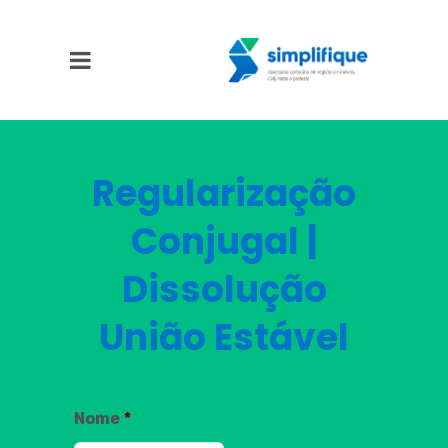
Regularização
Conjugal |
Dissolução
União Estável
Nome
*