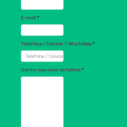
E-mail
*
Telefone / Celular / WhatsApp
*
Conte-nos mais detalhes
*