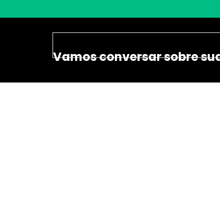
Vamos conversar sobre su
Há mais de 10 anos no mercado, somos
referência no segmento de Certificado Digital
Assessoria Cartorária. Atendemos em todo
território nacional.